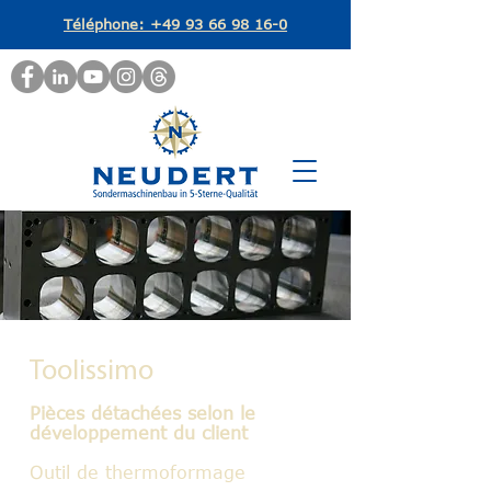
Téléphone: +49 93 66 98 16-0
Toolissimo
Pièces détachées selon le
développement du client
Outil de thermoformage