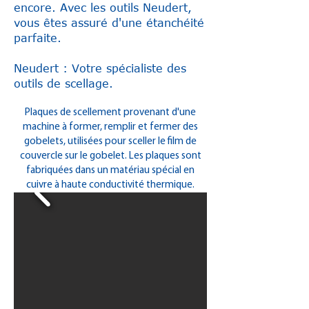
encore. Avec les outils Neudert,
vous êtes assuré d'une étanchéité
parfaite.
Neudert : Votre spécialiste des
outils de scellage.
Plaques de scellement provenant d'une
machine à former, remplir et fermer des
gobelets, utilisées pour sceller le film de
couvercle sur le gobelet. Les plaques sont
fabriquées dans un matériau spécial en
cuivre à haute conductivité thermique.